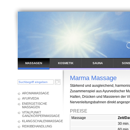
MASSAGEN
KOSMETIK
SAUNA
SONS
BEHAND
Marma Massage
Stärkend und ausgleichend, harmonisi
Zusammenspiel aus Ayurvedischer Ma
AROMAMASSAGE
Halten, Drücken und Massieren der V
AYURVEDA
Nervenleitungsbahnen direkt angespro
ENERGETISCHE
MASSAGEN
PREISE
VITALPUNKT
GANZKÖRPERMASSAGE
Massage
Zeit/Da
KLANGSCHALENMASSAGE
30 min
REIKIBEHANDLUNG
60 min