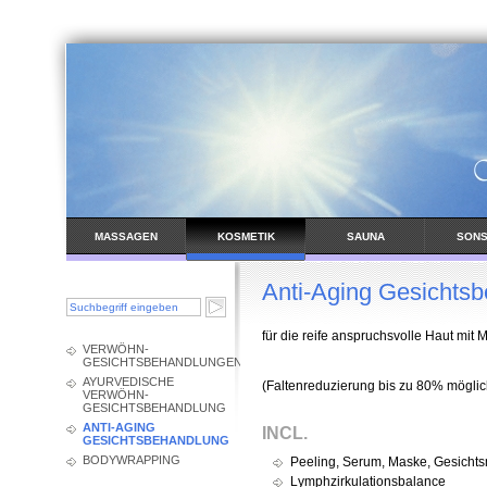
MASSAGEN
KOSMETIK
SAUNA
SONS
BEHAND
Anti-Aging Gesichts
für die reife anspruchsvolle Haut mit M
VERWÖHN-
GESICHTSBEHANDLUNGEN
AYURVEDISCHE
(Faltenreduzierung bis zu 80% möglic
VERWÖHN-
GESICHTSBEHANDLUNG
ANTI-AGING
INCL.
GESICHTSBEHANDLUNG
BODYWRAPPING
Peeling, Serum, Maske, Gesicht
Lymphzirkulationsbalance