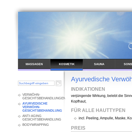
MASSAGEN
KOSMETIK
SAUNA
SONS
BEHAND
Ayurvedische Verwö
INDIKATIONEN
VERWÖHN-
verjüngende Wirkung, belebt die Sinn
GESICHTSBEHANDLUNGEN
Kopfhaut,
AYURVEDISCHE
VERWÖHN-
FÜR ALLE HAUTTYPEN
GESICHTSBEHANDLUNG
ANTI-AGING
incl. Peeling, Ampulle, Maske, 
GESICHTSBEHANDLUNG
BODYWRAPPING
PREIS